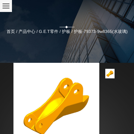
首页
/
产品中心
/
G.E.T零件
/
护板
/
护板-79373-9w8365(水玻璃)